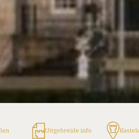
elen
Uitgebreide info
Kastel