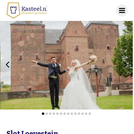
Kasteel.nl
Historisch genieten!
‹
›
Slot Loevestein