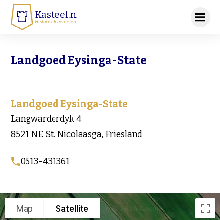
Kasteel.nl
Historisch genieten!
Landgoed Eysinga-State
Landgoed Eysinga-State
Langwarderdyk 4
8521 NE St. Nicolaasga, Friesland
0513-431361
Map
Satellite