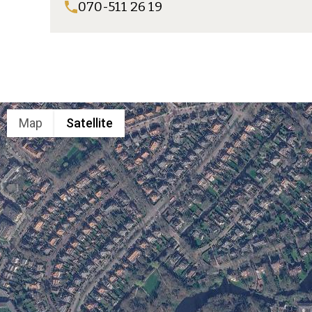
070-511 26 19
Map
Satellite