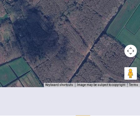
Keyboard shortcuts
Image may be subject to copyright
Terms
 een
eel?