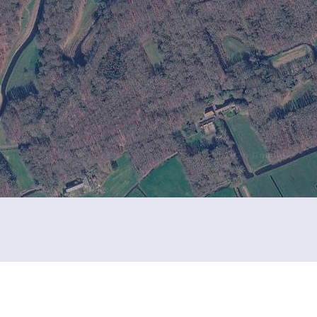
Kastelen per rubriek
U representeert
Nederlands kast