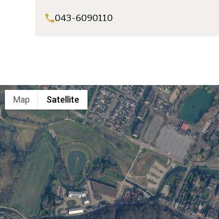
043-6090110
Map
Satellite