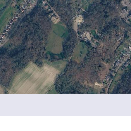
Kastelen per rubriek
U representeert