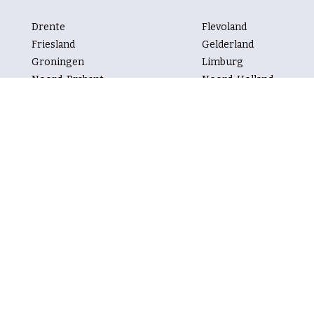
Drente
Flevoland
Friesland
Gelderland
Groningen
Limburg
Noord-Brabant
Noord-Holland
Overijssel
Utrecht
Zeeland
Zuid-Holland
Kastelen per rubriek
Trouwen
Vergaderen
Uiteten