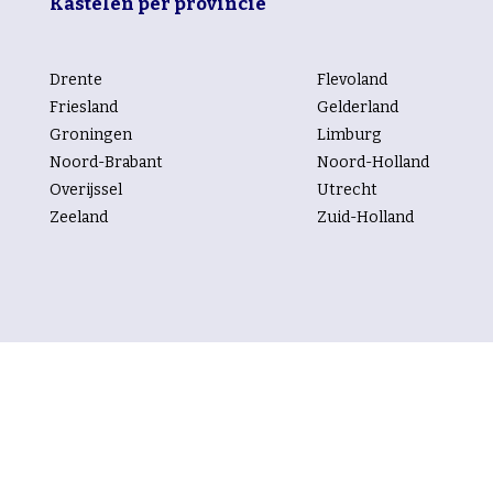
Kastelen per provincie
Drente
Flevoland
Friesland
Gelderland
Groningen
Limburg
Noord-Brabant
Noord-Holland
Overijssel
Utrecht
Zeeland
Zuid-Holland
Kastelen per rubriek
Trouwen
Vergaderen