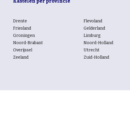
Kastelen per provincie
Drente
Flevoland
Friesland
Gelderland
Groningen
Limburg
Noord-Brabant
Noord-Holland
Overijssel
Utrecht
Zeeland
Zuid-Holland
Kastelen per rubriek
Trouwen
Vergaderen