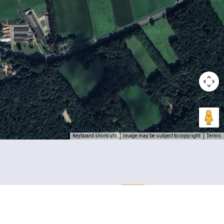
Keyboard shortcuts
Image may be subject to copyright
Terms
 een
eel?