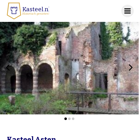
Kasteel.nl
Historisch genieten!
‹
›
Kasteel Asten