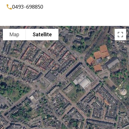
0493-698850
Map
Satellite